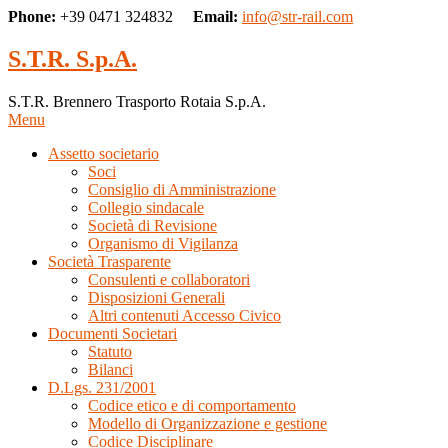
Phone:
+39 0471 324832
Email:
info@str-rail.com
S.T.R. S.p.A.
S.T.R. Brennero Trasporto Rotaia S.p.A.
Menu
Assetto societario
Soci
Consiglio di Amministrazione
Collegio sindacale
Società di Revisione
Organismo di Vigilanza
Società Trasparente
Consulenti e collaboratori
Disposizioni Generali
Altri contenuti Accesso Civico
Documenti Societari
Statuto
Bilanci
D.Lgs. 231/2001
Codice etico e di comportamento
Modello di Organizzazione e gestione
Codice Disciplinare